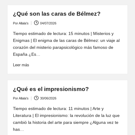
¿Qué son las caras de Bélmez?
Por
Allala's
04/07/2026
Publicado
por
Tiempo estimado de lectura: 15 minutos | Misterios y
Enigmas | El enigma de las caras de Bélmez: un viaje al
corazón del misterio parapsicológico más famoso de
España ¿Es…
Leer más
¿Qué es el impresionismo?
Por
Allala's
30/06/2026
Publicado
por
Tiempo estimado de lectura: 11 minutos | Arte y
Literatura | El impresionismo: la revolución de la luz que
cambió la historia del arte para siempre ¿Alguna vez te
has…