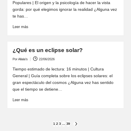
Populares | El origen y la psicología de hacer la vista
gorda: por qué elegimos ignorar la realidad ¿Alguna vez
te has…
Leer más
¿Qué es un eclipse solar?
Por
Allala's
22/06/2026
Publicado
por
Tiempo estimado de lectura: 16 minutos | Cultura
General | Guía completa sobre los eclipses solares: el
gran espectáculo del cosmos ¿Alguna vez has sentido
que el tiempo se detiene…
Leer más
Paginación
1
2
3
…
39
SIGUIENTE