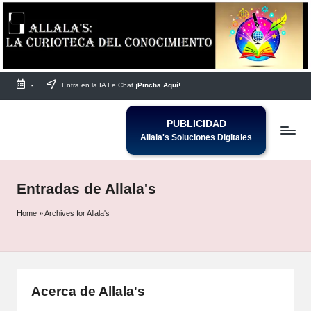
Saltar
al
contenido
-
Entra en la IA Le Chat
¡Pincha Aquí!
PUBLICIDAD
Allala's Soluciones Digitales
Entradas de Allala's
Home
»
Archives for Allala's
Acerca de Allala's