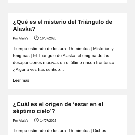
¿Qué es el misterio del Triángulo de
Alaska?
Por
Allala's
16/07/2026
Publicado
por
Tiempo estimado de lectura: 15 minutos | Misterios y
Enigmas | El Triángulo de Alaska: el enigma de las
desapariciones masivas en el último rincón fronterizo
¿Alguna vez has sentido…
Leer más
¿Cuál es el origen de ‘estar en el
séptimo cielo’?
Por
Allala's
14/07/2026
Publicado
por
Tiempo estimado de lectura: 15 minutos | Dichos