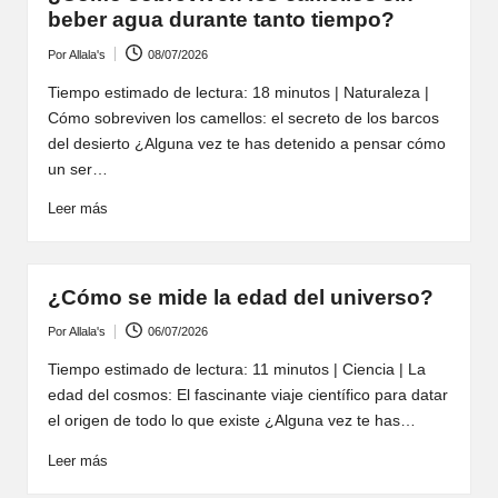
beber agua durante tanto tiempo?
Por
Allala's
08/07/2026
Publicado
por
Tiempo estimado de lectura: 18 minutos | Naturaleza |
Cómo sobreviven los camellos: el secreto de los barcos
del desierto ¿Alguna vez te has detenido a pensar cómo
un ser…
Leer más
¿Cómo se mide la edad del universo?
Por
Allala's
06/07/2026
Publicado
por
Tiempo estimado de lectura: 11 minutos | Ciencia | La
edad del cosmos: El fascinante viaje científico para datar
el origen de todo lo que existe ¿Alguna vez te has…
Leer más