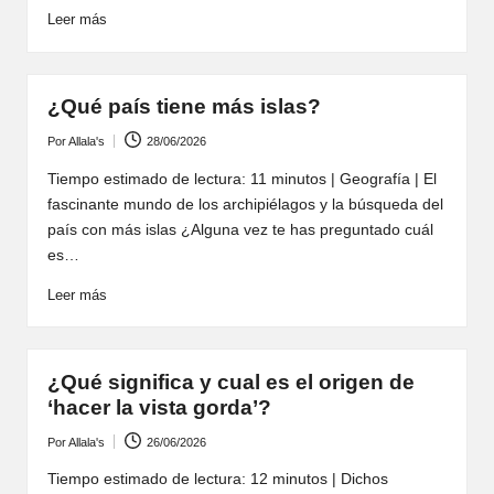
Leer más
¿Qué país tiene más islas?
Por
Allala's
28/06/2026
Publicado
por
Tiempo estimado de lectura: 11 minutos | Geografía | El
fascinante mundo de los archipiélagos y la búsqueda del
país con más islas ¿Alguna vez te has preguntado cuál
es…
Leer más
¿Qué significa y cual es el origen de
‘hacer la vista gorda’?
Por
Allala's
26/06/2026
Publicado
por
Tiempo estimado de lectura: 12 minutos | Dichos