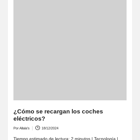
¿Cómo se recargan los coches
eléctricos?
Por
Allala's
18/12/2024
Publicado
por
Tiempo estimado de lectura: 2 minutos | Tecnología |