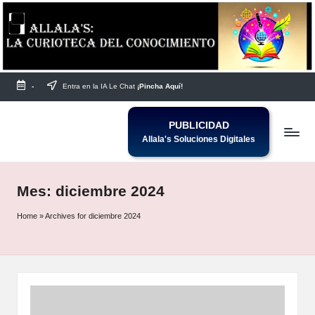
Saltar
al
contenido
-
Entra en la IA Le Chat
¡Pincha Aquí!
PUBLICIDAD
Allala's Soluciones Digitales
Mes:
diciembre 2024
Home
»
Archives for diciembre 2024