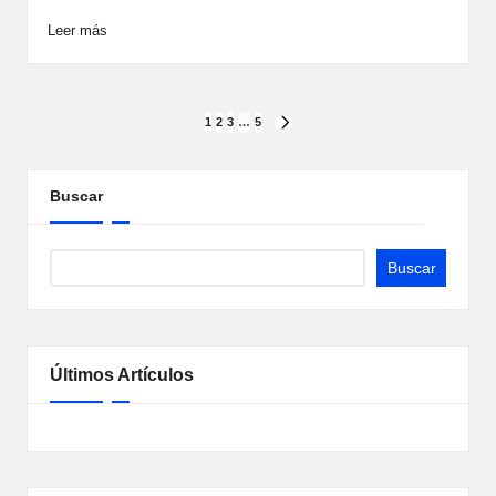
Leer más
Paginación
1
2
3
…
5
SIGUIENTE
PÁGINA
de
entradas
Buscar
Buscar
Últimos Artículos