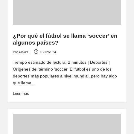
¿Por qué el fútbol se llama ‘soccer’ en
algunos países?
Por
Allala's
18/12/2024
Publicado
por
Tiempo estimado de lectura: 2 minutos | Deportes |
Orígenes del término 'soccer' El fútbol es uno de los
deportes más populares a nivel mundial, pero hay algo
que llama…
Leer más