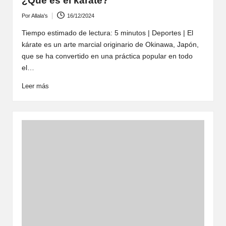
¿Qué es el kárate?
Por
Allala's
16/12/2024
Publicado
por
Tiempo estimado de lectura: 5 minutos | Deportes | El
kárate es un arte marcial originario de Okinawa, Japón,
que se ha convertido en una práctica popular en todo
el…
Leer más