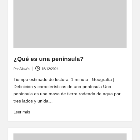
¿Qué es una península?
Por
Allala's
15/12/2024
Publicado
por
Tiempo estimado de lectura: 1 minuto | Geografía |
Definición y características de una península Una
península es una masa de tierra rodeada de agua por
tres lados y unida…
Leer más