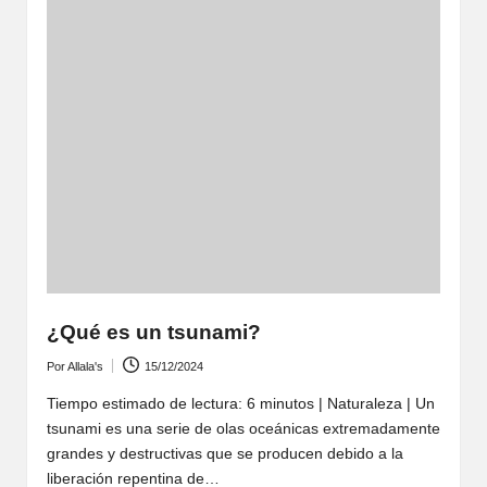
¿Qué es un tsunami?
Por
Allala's
15/12/2024
Publicado
por
Tiempo estimado de lectura: 6 minutos | Naturaleza | Un
tsunami es una serie de olas oceánicas extremadamente
grandes y destructivas que se producen debido a la
liberación repentina de…