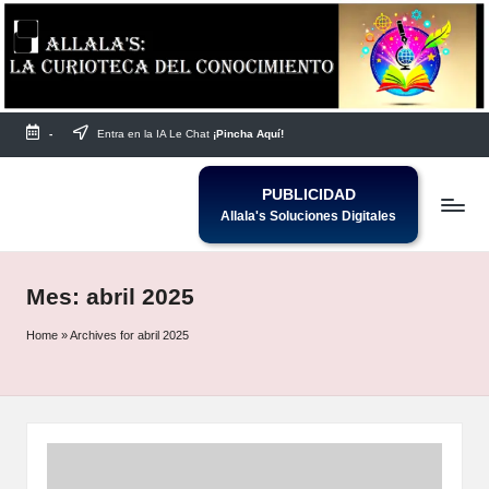
Saltar
al
contenido
-
Entra en la IA Le Chat
¡Pincha Aquí!
PUBLICIDAD
Allala's Soluciones Digitales
Mes:
abril 2025
Home
»
Archives for abril 2025