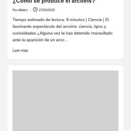
¿Cómo se produce el arcoíris?
Por
Allala's
27/04/2025
Publicado
por
Tiempo estimado de lectura: 8 minutos | Ciencia | El
fascinante espectáculo del arcoíris: ciencia, tipos y
curiosidades ¿Alguna vez te has detenido maravillado
ante la aparición de un arco…
Leer más