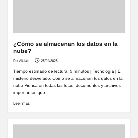
¿Cómo se almacenan los datos en la
nube?
Por
Allala's
25/04/2025
Publicado
por
Tiempo estimado de lectura: 9 minutos | Tecnología | El
misterio desvelado: Cómo se almacenan tus datos en la
nube Piensa en todas las fotos, documentos y archivos
importantes que…
Leer más