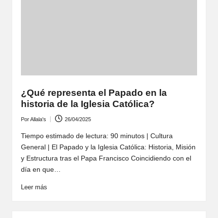
¿Qué representa el Papado en la
historia de la Iglesia Católica?
Por
Allala's
26/04/2025
Publicado
por
Tiempo estimado de lectura: 90 minutos | Cultura
General | El Papado y la Iglesia Católica: Historia, Misión
y Estructura tras el Papa Francisco Coincidiendo con el
día en que…
Leer más