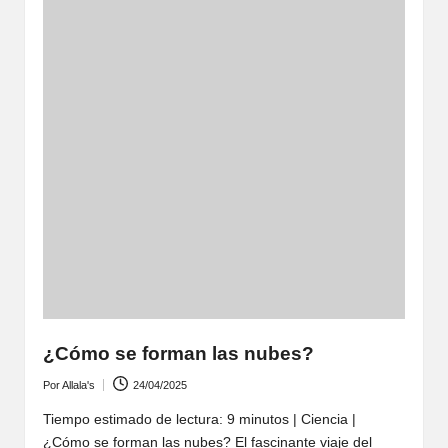
¿Cómo se forman las nubes?
Por
Allala's
24/04/2025
Publicado
por
Tiempo estimado de lectura: 9 minutos | Ciencia |
¿Cómo se forman las nubes? El fascinante viaje del