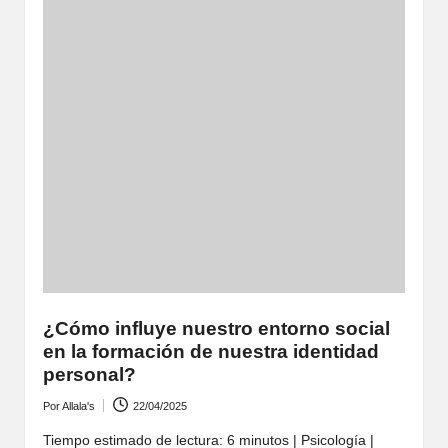
¿Cómo influye nuestro entorno social
en la formación de nuestra identidad
personal?
Por
Allala's
22/04/2025
Publicado
por
Tiempo estimado de lectura: 6 minutos | Psicología |