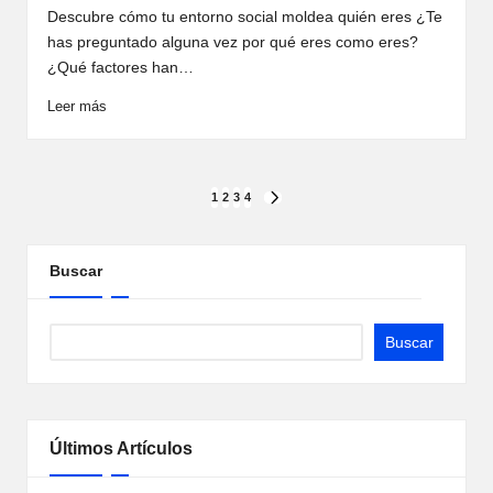
Descubre cómo tu entorno social moldea quién eres ¿Te
has preguntado alguna vez por qué eres como eres?
¿Qué factores han…
Leer más
Paginación
1
2
3
4
SIGUIENTE
PÁGINA
de
entradas
Buscar
Buscar
Últimos Artículos