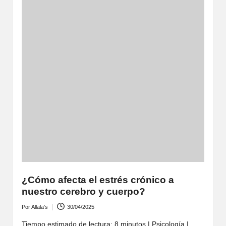
¿Cómo afecta el estrés crónico a
nuestro cerebro y cuerpo?
Por
Allala's
30/04/2025
Publicado
por
Tiempo estimado de lectura: 8 minutos | Psicología |