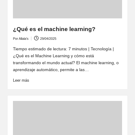
¿Qué es el machine learning?
Por
Allala's
29/04/2025
Publicado
por
Tiempo estimado de lectura: 7 minutos | Tecnología |
¿Qué es el Machine Learning y cómo está
transformando el mundo actual? El machine learning, o
aprendizaje automático, permite a las…
Leer más