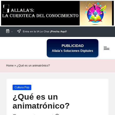
Saltar
al
contenido
-
Entra en la IA Le Chat
¡Pincha Aquí!
PUBLICIDAD
Allala's Soluciones Digitales
Home
»
¿Qué es un animatrónico?
Publicada
Cultura Pop
en
¿Qué es un
animatrónico?