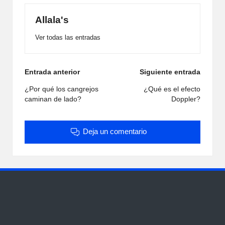
Allala's
Ver todas las entradas
Navegación
Entrada anterior
Siguiente entrada
de
¿Por qué los cangrejos
¿Qué es el efecto
caminan de lado?
Doppler?
entradas
Deja un comentario