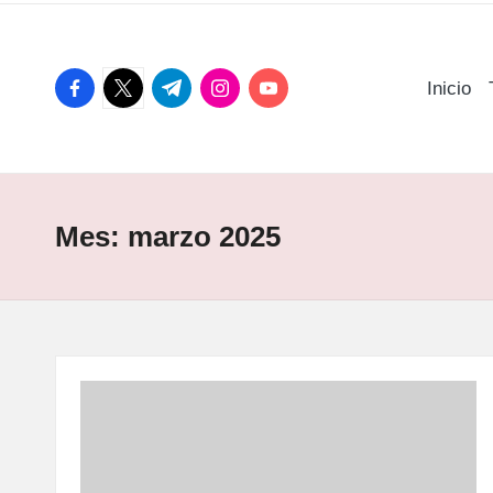
facebook.com
twitter.com
t.me
instagram.com
youtube.com
Inicio
Mes:
marzo 2025