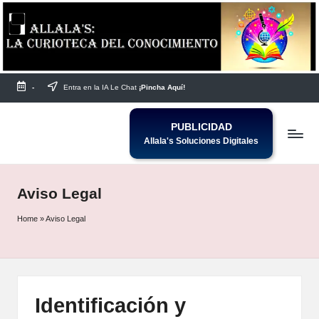
Saltar
al
contenido
-
Entra en la IA Le Chat
¡Pincha Aquí!
PUBLICIDAD
Allala's Soluciones Digitales
Aviso Legal
Home
»
Aviso Legal
Identificación y