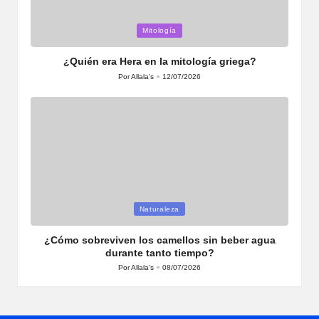
Publicada
Mitología
en
¿Quién era Hera en la mitología griega?
Por
Allala's
12/07/2026
Publicado
por
Publicada
Naturaleza
en
¿Cómo sobreviven los camellos sin beber agua
durante tanto tiempo?
Por
Allala's
08/07/2026
Publicado
por