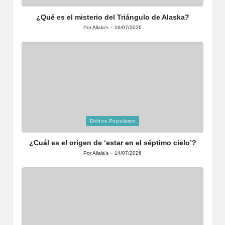
en
¿Qué es el misterio del Triángulo de Alaska?
Por
Allala's
16/07/2026
Publicado
por
Publicada
Dichos Populares
en
¿Cuál es el origen de ‘estar en el séptimo cielo’?
Por
Allala's
14/07/2026
Publicado
por