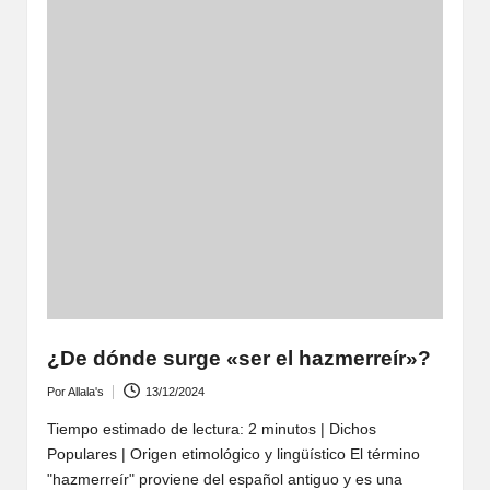
¿De dónde surge «ser el hazmerreír»?
Por
Allala's
13/12/2024
Publicado
por
Tiempo estimado de lectura: 2 minutos | Dichos
Populares | Origen etimológico y lingüístico El término
"hazmerreír" proviene del español antiguo y es una