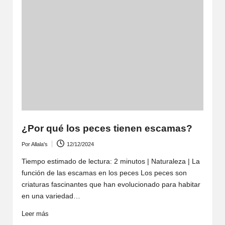
¿Por qué los peces tienen escamas?
Por
Allala's
12/12/2024
Publicado
por
Tiempo estimado de lectura: 2 minutos | Naturaleza | La
función de las escamas en los peces Los peces son
criaturas fascinantes que han evolucionado para habitar
en una variedad…
Leer más