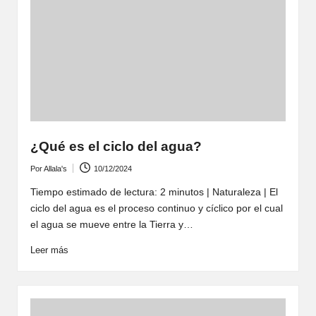
¿Qué es el ciclo del agua?
Por
Allala's
10/12/2024
Publicado
por
Tiempo estimado de lectura: 2 minutos | Naturaleza | El
ciclo del agua es el proceso continuo y cíclico por el cual
el agua se mueve entre la Tierra y…
Leer más