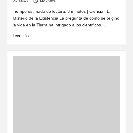
Por
Allala's
14/12/2024
Publicado
por
Tiempo estimado de lectura: 3 minutos | Ciencia | El
Misterio de la Existencia La pregunta de cómo se originó
la vida en la Tierra ha intrigado a los científicos…
Leer más