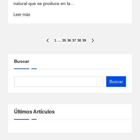
natural que se produce en la…
Leer más
Paginación
1
…
35
36
37
38
39
PÁGINA
SIGUIENTE
ANTERIOR
PÁGINA
de
entradas
Buscar
Buscar
Últimos Artículos