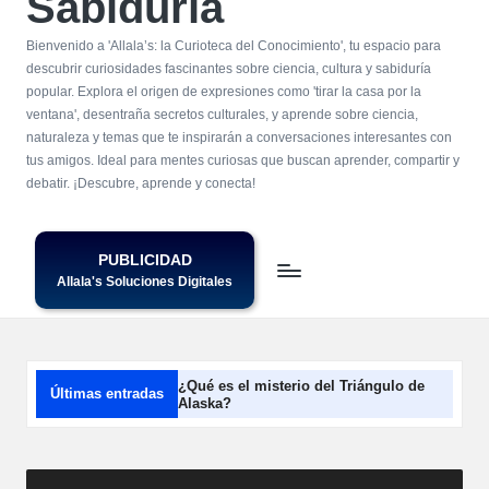
Sabiduría
Bienvenido a 'Allala’s: la Curioteca del Conocimiento', tu espacio para
descubrir curiosidades fascinantes sobre ciencia, cultura y sabiduría
popular. Explora el origen de expresiones como 'tirar la casa por la
ventana', desentraña secretos culturales, y aprende sobre ciencia,
naturaleza y temas que te inspirarán a conversaciones interesantes con
tus amigos. Ideal para mentes curiosas que buscan aprender, compartir y
debatir. ¡Descubre, aprende y conecta!
PUBLICIDAD
Allala's Soluciones Digitales
¿Qué es el misterio del Triángulo de
Últimas entradas
Alaska?
16/07/2026
¿Cuál es el origen de ‘estar en el
séptimo cielo’?
14/07/2026