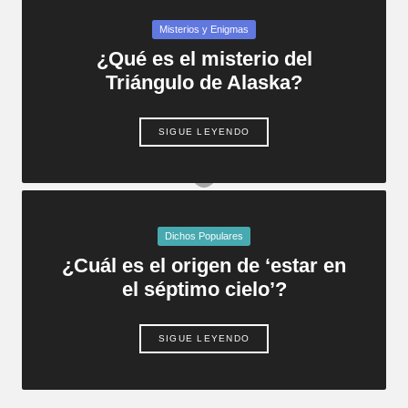
¿Quién era Hera en la mitología
griega?
Publicada
Misterios y Enigmas
12/07/2026
en
¿Qué es el misterio del
¿Cómo sobreviven los camellos sin
beber agua durante tanto tiempo?
Triángulo de Alaska?
08/07/2026
¿Cómo se mide la edad del
universo?
SIGUE LEYENDO
06/07/2026
¿Qué son las caras de Bélmez?
04/07/2026
Publicada
Dichos Populares
en
¿Cuál es el origen de ‘estar en
el séptimo cielo’?
SIGUE LEYENDO