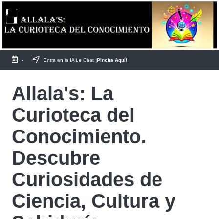
Saltar
al
contenido
-
Entra en la IA Le Chat
¡Pincha Aquí!
Allala's: La
Curioteca del
Conocimiento.
Descubre
Curiosidades de
Ciencia, Cultura y