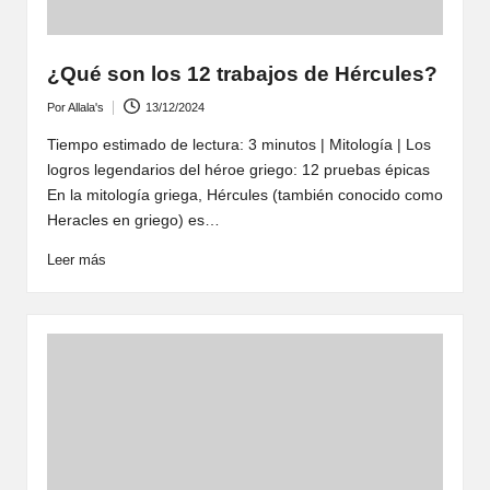
¿Qué son los 12 trabajos de Hércules?
Por
Allala's
13/12/2024
Publicado
por
Tiempo estimado de lectura: 3 minutos | Mitología | Los
logros legendarios del héroe griego: 12 pruebas épicas
En la mitología griega, Hércules (también conocido como
Heracles en griego) es…
Leer más