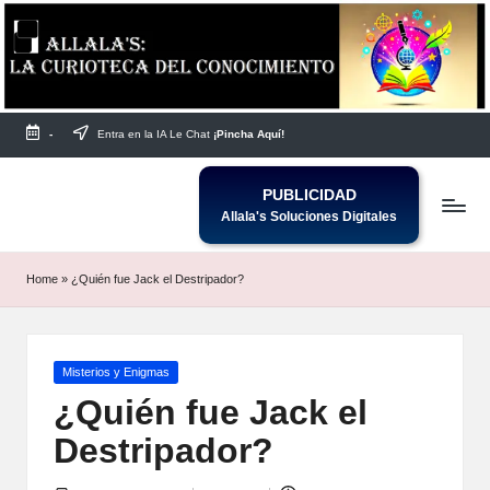
Saltar
al
contenido
-
Entra en la IA Le Chat
¡Pincha Aquí!
PUBLICIDAD
Allala's Soluciones Digitales
Home
»
¿Quién fue Jack el Destripador?
Publicada
Misterios y Enigmas
en
¿Quién fue Jack el
Destripador?