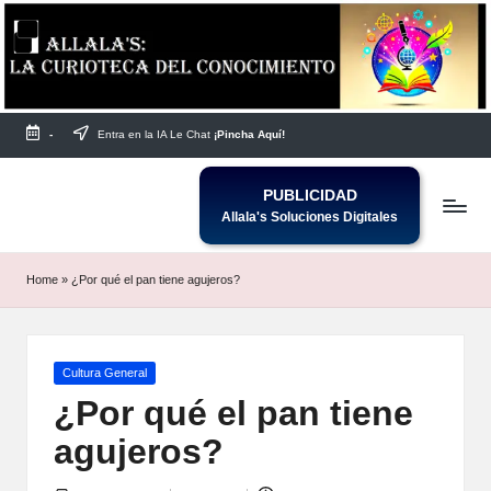
Saltar
al
contenido
-
Entra en la IA Le Chat
¡Pincha Aquí!
PUBLICIDAD
Allala's Soluciones Digitales
Home
»
¿Por qué el pan tiene agujeros?
Publicada
Cultura General
en
¿Por qué el pan tiene
agujeros?