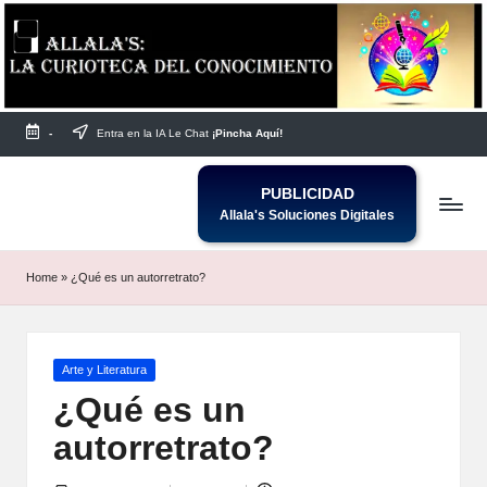
Saltar
al
contenido
-
Entra en la IA Le Chat
¡Pincha Aquí!
PUBLICIDAD
Allala's Soluciones Digitales
Home
»
¿Qué es un autorretrato?
Publicada
Arte y Literatura
en
¿Qué es un
autorretrato?