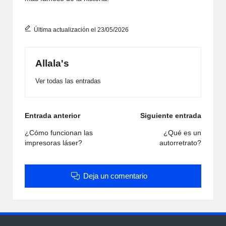
Última actualización el 23/05/2026
Allala's
Ver todas las entradas
Navegación
Entrada anterior
Siguiente entrada
de
¿Cómo funcionan las
¿Qué es un
impresoras láser?
autorretrato?
entradas
Deja un comentario