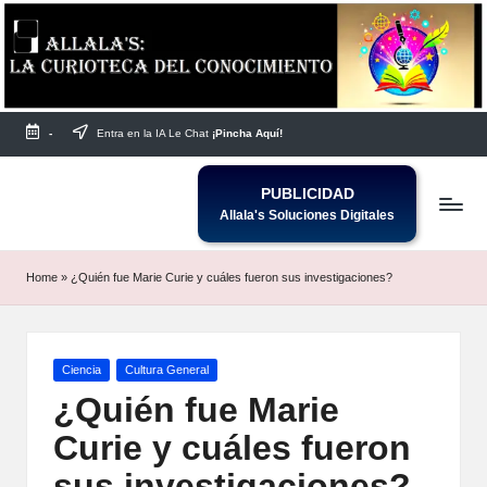
Saltar
al
contenido
-
Entra en la IA Le Chat
¡Pincha Aquí!
PUBLICIDAD
Allala's Soluciones Digitales
Home
»
¿Quién fue Marie Curie y cuáles fueron sus investigaciones?
Publicada
Ciencia
Cultura General
en
¿Quién fue Marie
Curie y cuáles fueron
sus investigaciones?