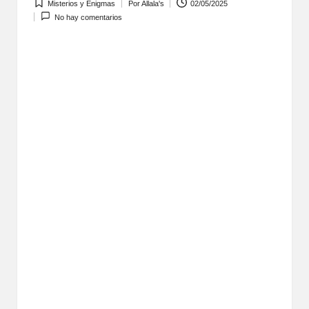
Misterios y Enigmas
Por
Allala's
02/05/2025
Publicada
Publicado
No hay comentarios
en
por