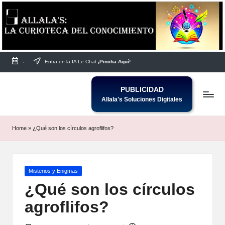
Saltar
al
contenido
-
Entra en la IA Le Chat
¡Pincha Aquí!
PUBLICIDAD
Allala's Soluciones Digitales
Home
»
¿Qué son los círculos agroflifos?
Publicada
Misterios y Enigmas
en
¿Qué son los círculos
agroflifos?