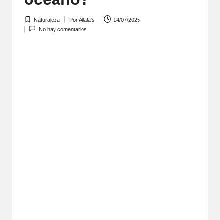
Naturaleza
Por
Allala's
14/07/2025
Publicada
Publicado
No hay comentarios
en
por