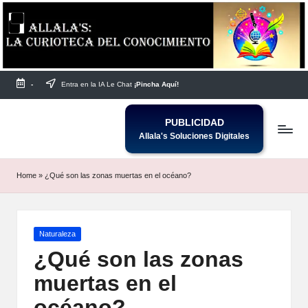
Saltar
al
contenido
-
Entra en la IA Le Chat
¡Pincha Aquí!
PUBLICIDAD
Allala's Soluciones Digitales
Home
»
¿Qué son las zonas muertas en el océano?
Publicada
Naturaleza
en
¿Qué son las zonas
muertas en el
océano?