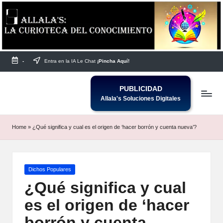
Saltar
al
contenido
-
Entra en la IA Le Chat
¡Pincha Aquí!
PUBLICIDAD
Allala's Soluciones Digitales
Home
»
¿Qué significa y cual es el origen de ‘hacer borrón y cuenta nueva’?
Publicada
Dichos Populares
en
¿Qué significa y cual
es el origen de ‘hacer
borrón y cuenta