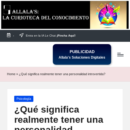
Saltar
al
contenido
-
Entra en la IA Le Chat
¡Pincha Aquí!
PUBLICIDAD
Allala's Soluciones Digitales
Home
»
¿Qué significa realmente tener una personalidad introvertida?
Publicada
Psicología
en
¿Qué significa
realmente tener una
personalidad