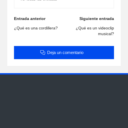
Navegación
Entrada anterior
Siguiente entrada
de
¿Qué es una cordillera?
¿Qué es un videoclip
musical?
entradas
Deja un comentario