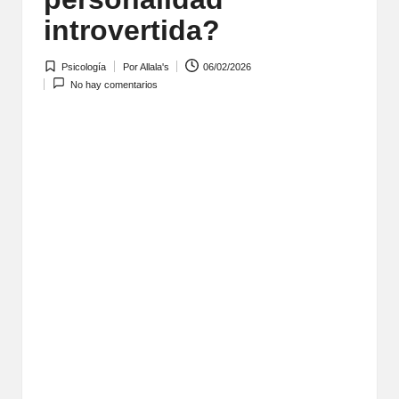
introvertida?
Psicología
Por
Allala's
06/02/2026
Publicada
Publicado
No hay comentarios
en
por