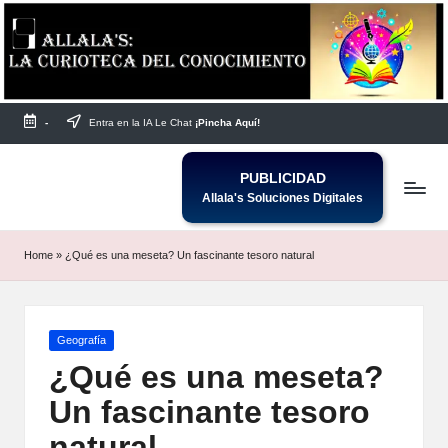
Saltar
al
contenido
-
Entra en la IA Le Chat
¡Pincha Aquí!
PUBLICIDAD
Allala's Soluciones Digitales
Home
»
¿Qué es una meseta? Un fascinante tesoro natural
Publicada
Geografía
en
¿Qué es una meseta?
Un fascinante tesoro
natural