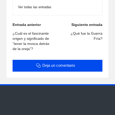
Ver todas las entradas
Navegación
Entrada anterior
Siguiente entrada
de
¿Cuál es el fascinante
¿Qué fue la Guerra
origen y significado de
Fría?
entradas
“tener la mosca detrás
de la oreja”?
Deja un comentario