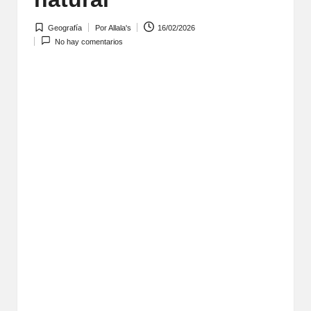
Geografía
Por
Allala's
16/02/2026
Publicada
Publicado
No hay comentarios
en
por