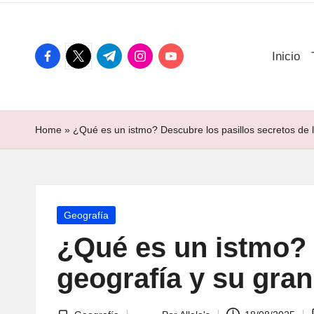
facebook.com
twitter.com
t.me
instagram.com
youtube.com
Inicio
Home
»
¿Qué es un istmo? Descubre los pasillos secretos de 
Publicada
Geografía
en
¿Qué es un istmo? 
geografía y su gra