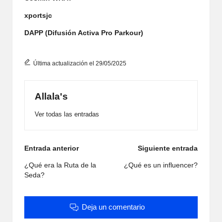
xportsjc
DAPP (Difusión Activa Pro Parkour)
Última actualización el 29/05/2025
Allala's
Ver todas las entradas
Navegación
Entrada anterior
Siguiente entrada
de
¿Qué era la Ruta de la
¿Qué es un influencer?
Seda?
entradas
Deja un comentario