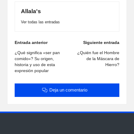
Allala's
Ver todas las entradas
Navegación
Entrada anterior
Siguiente entrada
de
¿Qué significa «ser pan
¿Quién fue el Hombre
comido»? Su origen,
de la Máscara de
entradas
historia y uso de esta
Hierro?
expresión popular
Deja un comentario