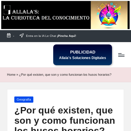
Saltar
al
contenido
-
Entra en la IA Le Chat
¡Pincha Aquí!
PUBLICIDAD
Allala's Soluciones Digitales
Home
»
¿Por qué existen, que son y como funcionan los husos horarios?
Publicada
Geografía
en
¿Por qué existen, que
son y como funcionan
los husos horarios?