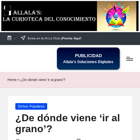
Saltar
al
contenido
-
Entra en la IA Le Chat
¡Pincha Aquí!
PUBLICIDAD
Allala's Soluciones Digitales
Home
»
¿De dónde viene ‘ir al grano’?
Publicada
Dichos Populares
en
¿De dónde viene ‘ir al
grano’?