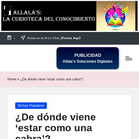
Saltar
al
contenido
-
Entra en la IA Le Chat
¡Pincha Aquí!
PUBLICIDAD
Allala's Soluciones Digitales
Home
»
¿De dónde viene ‘estar como una cabra’?
Publicada
Dichos Populares
en
¿De dónde viene
‘estar como una
cabra’?