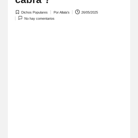
Dichos Populares
Por
Allala's
26/05/2025
Publicada
Publicado
No hay comentarios
en
por