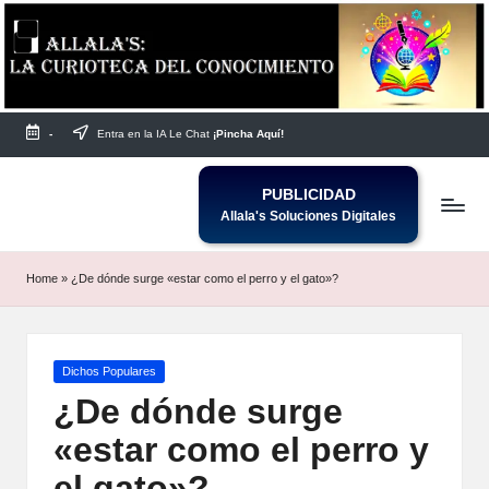
Saltar
al
contenido
-
Entra en la IA Le Chat
¡Pincha Aquí!
PUBLICIDAD
Allala's Soluciones Digitales
Home
»
¿De dónde surge «estar como el perro y el gato»?
Publicada
Dichos Populares
en
¿De dónde surge
«estar como el perro y
el gato»?