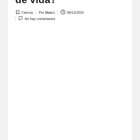
Ciencia
Por
Allala's
09/12/2024
Publicada
Publicado
No hay comentarios
en
por