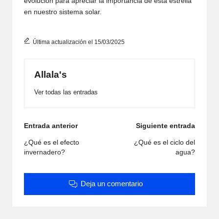
evolución para apreciar la importancia de esta estrella
en nuestro sistema solar.
Última actualización el 15/03/2025
Allala's
Ver todas las entradas
Navegación
Entrada anterior
Siguiente entrada
de
¿Qué es el efecto
¿Qué es el ciclo del
invernadero?
agua?
entradas
Deja un comentario