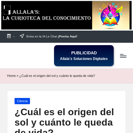
Saltar
al
contenido
-
Entra en la IA Le Chat
¡Pincha Aquí!
PUBLICIDAD
Allala's Soluciones Digitales
Home
»
¿Cuál es el origen del sol y cuánto le queda de vida?
Publicada
Ciencia
en
¿Cuál es el origen del
sol y cuánto le queda
de vida?