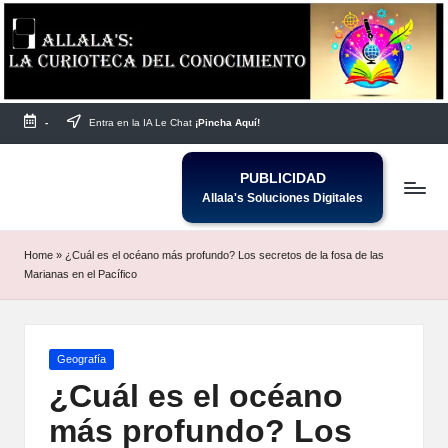
Saltar
al
contenido
-
Entra en la IA Le Chat
¡Pincha Aquí!
PUBLICIDAD
Allala's Soluciones Digitales
Home
»
¿Cuál es el océano más profundo? Los secretos de la fosa de las
Marianas en el Pacífico
Publicada
Geografía
en
¿Cuál es el océano
más profundo? Los