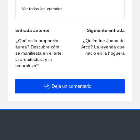
Ver todas las entradas
Navegación
Entrada anterior
Siguiente entrada
de
¿Qué es la proporción
¿Quién fue Juana de
áurea? Descubre cóm
Arco? La leyenda que
entradas
se manifiesta en el arte,
nació en la hoguera
la arquitectura y la
naturaleza?
Deja un comentario