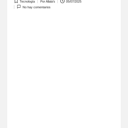
Tecnología
Por
Allala's
05/07/2025
Publicada
Publicado
No hay comentarios
en
por