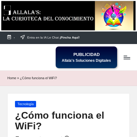
Saltar
al
contenido
-
Entra en la IA Le Chat
¡Pincha Aquí!
PUBLICIDAD
Allala's Soluciones Digitales
Home
»
¿Cómo funciona el WiFi?
Publicada
Tecnología
en
¿Cómo funciona el
WiFi?